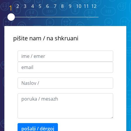
1
2
3
4
5
6
7
8
9
10
11
12
pišite nam / na shkruani
pošalji / dërgoj