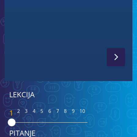
LEKCIJA
1
2
3
4
5
6
7
8
9
10
PITANJE